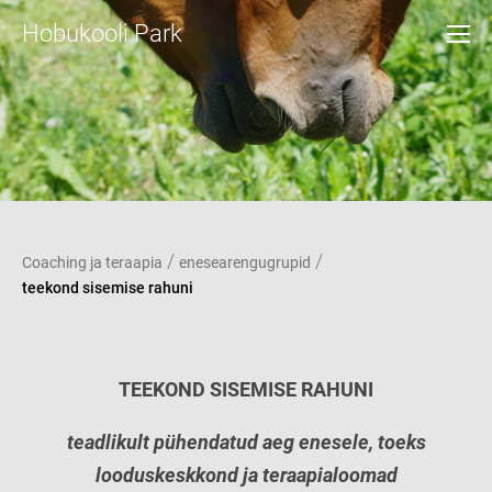
Hobukooli Park
/
/
Coaching ja teraapia
enesearengugrupid
teekond sisemise rahuni
TEEKOND SISEMISE RAHUNI
teadlikult pühendatud aeg enesele,
toeks
looduskeskkond ja teraapialoomad