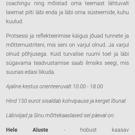
coachingu
ning mõistad oma teemast lähtuvalt
laiemat pilti läbi enda ja läbi oma süsteemide, kuhu
kuulud.
Protsessi ja reflekteerimise käigus jõuad tunnete ja
mõttemustriteni, mis seni on varjul olnud. Ja varjul
olnud põhjusega. Kuid turvalise ruumi toel ja läbi
sügavama teadvustamise saab ilmsiks seegi, mis
suunas edasi liikuda.
Ajaline kestus orienteeruvalt 10.00 - 18.00
Hind 150 eurot sisaldab kohvipause ja kerget lõunat
Läbiviijad ja Sinu mõttekaaslased sel päeval on:
Hele Aluste
- hobust kaasav