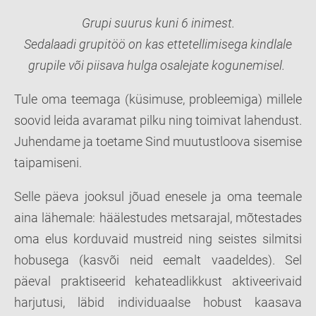
Grupi suurus kuni 6 inimest.
Sedalaadi grupitöö on kas ettetellimisega kindlale
grupile
või piisava hulga osalejate kogunemisel.
Tule oma teemaga (küsimuse, probleemiga) millele
soovid leida avaramat pilku ning toimivat lahendust.
Juhendame ja toetame Sind muutustloova sisemise
taipamiseni.
Selle päeva jooksul jõuad enesele ja oma teemale
aina lähemale: häälestudes metsarajal, mõtestades
oma elus korduvaid mustreid ning seistes silmitsi
hobusega (kasvõi neid eemalt vaadeldes). Sel
päeval praktiseerid kehateadlikkust aktiveerivaid
harjutusi, läbid individuaalse hobust kaasava